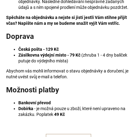
objednávky. Následné dohledávání nesprávně zadaných
a
údajů a s ním spojené prodlení může objednávku pozdržet.
j
Spěcháte na objednávku a nejste si jistí jestli Vám stihne přijít
í
včas? Napište nám a my se budeme snažit vyjít Vám vstříc.
t
Doprava
?
Česká pošta - 129 Kč
Zásilkovna výdejní místo - 79 Kč
(zhruba 1 - 4 dny balíček
putuje do výdejního místa)
HLEDAT
Abychom vás mohli informovat o stavu objednávky a doručení, je
nutné uvést svůj e-mail a telefon.
Možnosti platby
Bankovní převod
Dobírka
- je možná pouze u zboží, které není upraveno na
zakázku. Poplatek
49 Kč