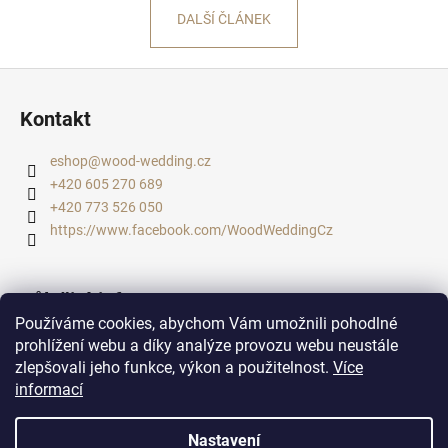
DALŠÍ ČLÁNEK
Z
á
Kontakt
p
a
eshop
@
wood-wedding.cz
t
+420 605 270 689
í
+420 773 526 050
https://www.facebook.com/WoodWeddingCz
Důležité informace
Používáme cookies, abychom Vám umožnili pohodlné
Doba dodání, doprava, platba
prohlížení webu a díky analýze provozu webu neustále
zlepšovali jeho funkce, výkon a použitelnost.
Více
Podmínky ochrany osobních údajů
informací
Obchodní podmínky
Nastavení