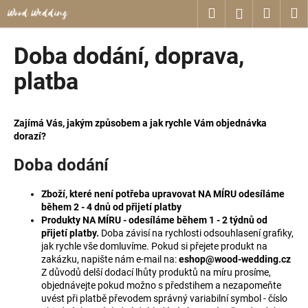
K
Přejít
Hledat
Nákup
M
Přihlášení
na
o
obsah
Zpět
Zpět
košík
š
Doba dodání, doprava,
í
C
platba
k
o
p
Zajímá Vás, jakým způsobem a jak rychle Vám objednávka
o
dorazí?
t
ř
Doba dodání
e
Zboží, které není potřeba upravovat NA MÍRU odesíláme
b
během 2 - 4 dnů od přijetí platby
u
Produkty NA MÍRU - odesíláme během 1 - 2 týdnů od
j
přijetí platby.
Doba závisí na rychlosti odsouhlasení grafiky,
jak rychle vše domluvíme. Pokud si přejete produkt na
e
zakázku, napište nám e-mail na:
eshop@wood-wedding.cz
t
Z důvodů delší dodací lhůty produktů na míru prosíme,
objednávejte pokud možno s předstihem a nezapomeňte
e
uvést při platbě převodem správný variabilní symbol - číslo
n