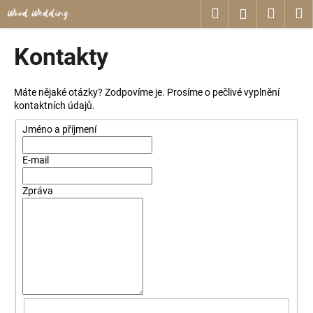
K
Přejít
Hledat
Nákup
M
Přihlášení
na
o
obsah
Zpět
Zpět
košík
š
Kontakty
í
C
k
o
Máte nějaké otázky? Zodpovíme je. Prosíme o pečlivé vyplnění
kontaktních údajů.
p
o
Jméno a příjmení
t
E-mail
ř
e
Zpráva
b
u
j
e
t
e
n