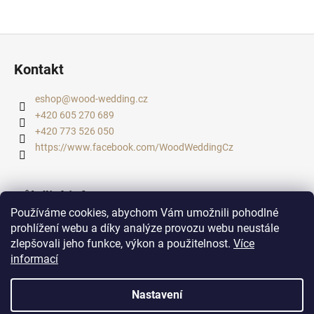
Z
á
Kontakt
p
a
eshop
@
wood-wedding.cz
t
+420 605 270 689
í
+420 773 526 050
https://www.facebook.com/WoodWeddingCz
Důležité informace
Používáme cookies, abychom Vám umožnili pohodlné
Doba dodání, doprava, platba
prohlížení webu a díky analýze provozu webu neustále
zlepšovali jeho funkce, výkon a použitelnost.
Více
Podmínky ochrany osobních údajů
informací
Obchodní podmínky
Nastavení
Vytvořil Shoptet