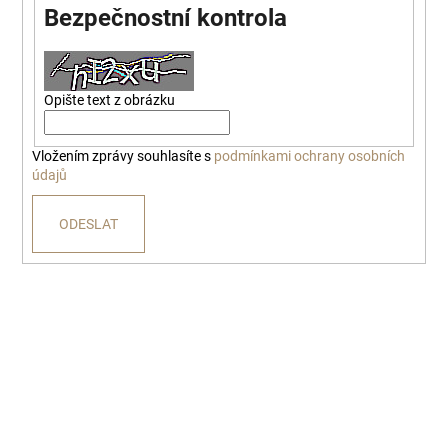
Bezpečnostní kontrola
a
j
í
t
Opište text z obrázku
?
Vložením zprávy souhlasíte s
podmínkami ochrany osobních
údajů
ODESLAT
HLEDAT