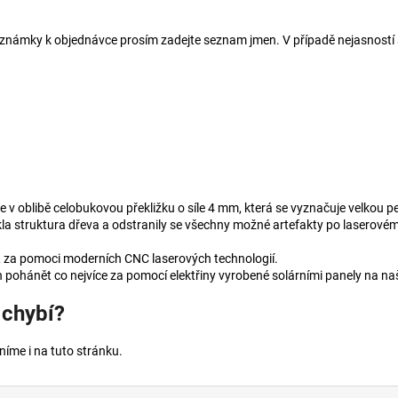
 poznámky k objednávce prosím zadejte seznam jmen. V případě nejasnost
v oblibě celobukovou překližku o síle 4 mm, která se vyznačuje velkou pe
ikla struktura dřeva a odstranily se všechny možné artefakty po laserovém
R za pomoci moderních CNC laserových technologií.
 pohánět co nejvíce za pomocí elektřiny vyrobené solárními panely na naš
 chybí?
íme i na tuto stránku.