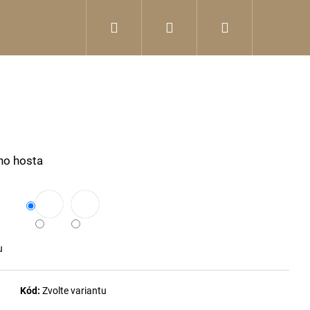
Hledat
Přihlášení
Nákupní
košík
ho hosta
u
Kód:
Zvolte variantu