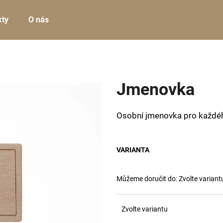
kty
O nás
Co potřebujete najít?
Jmenovka
HLEDAT
Osobní jmenovka pro každé
VARIANTA
Můžeme doručit do:
Zvolte variant
Zvolte variantu