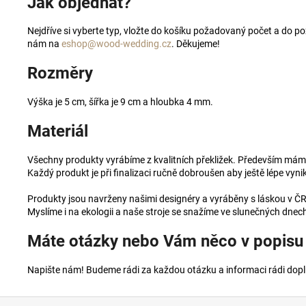
Jak objednat?
Nejdříve si vyberte typ, vložte do košíku požadovaný počet a do
nám na
eshop@wood-wedding.cz
. Děkujeme!
Rozměry
Výška je 5 cm, šířka je 9 cm a hloubka 4 mm.
Materiál
Všechny produkty vyrábíme z kvalitních překližek. Především máme 
Každý produkt je při finalizaci ručně dobroušen aby ještě lépe vyn
Produkty jsou navrženy našimi designéry a vyráběny s láskou v Č
Myslíme i na ekologii a naše stroje se snažíme ve slunečných dnech
Máte otázky nebo Vám něco v popisu
Napište nám! Budeme rádi za každou otázku a informaci rádi dopln
Z